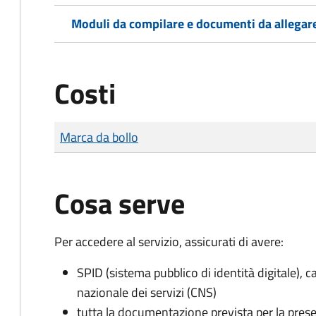
Moduli da compilare e documenti da allegar
Costi
Tipo di pagamento
Importo
Marca da bollo
Cosa serve
Per accedere al servizio, assicurati di avere:
SPID (sistema pubblico di identità digitale), ca
nazionale dei servizi (CNS)
tutta la documentazione prevista per la prese