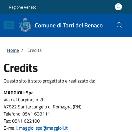
Salta al contenuto principale
Skip to footer content
Regione Veneto
Comune di Torri del Benaco
Briciole di pane
Home
/
Credits
Credits
Questo sito è stato progettato e realizzato da:
MAGGIOLI Spa
Via del Carpino, n. 8
47822 Santarcangelo di Romagna (RN)
Telefono: 0541 628111
Fax: 0541 622100
E-mail:
maggiolispa@maggioli.it