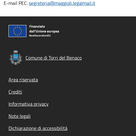
E-mail PEC:
segreteria@maggioli.legalmail.it
Comune di Torri del Benaco
Footer menu
Area riservata
Crediti
Informativa privacy
Note legali
Dichiarazione di accessibilità