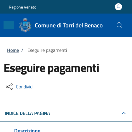
Salta al contenuto principale
Skip to footer content
Regione Veneto
Comune di Torri del Benaco
Briciole di pane
Home
/
Eseguire pagamenti
Eseguire pagamenti
Condividi
INDICE DELLA PAGINA
Descrizione