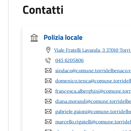
Contatti
Polizia locale
Viale Fratelli Lavanda, 3 37010 Torr
045 6205806
sindaco@comune.torridelbenaco.vr
domenico.tenca@comune.torridelb
francesca.alberghini@comune.torri
diana.morandi@comune.torridelben
gabriele.gaioni@comune.torridelbe
marcello.rigatelli@comune.torridel