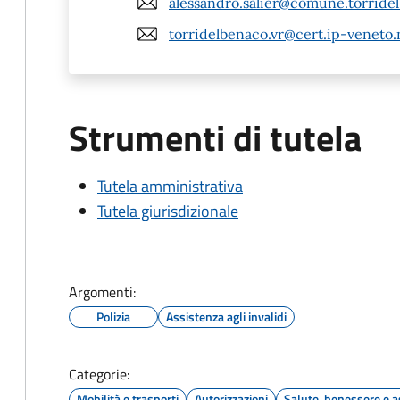
alessandro.salier@comune.torridel
torridelbenaco.vr@cert.ip-veneto.
Strumenti di tutela
Tutela amministrativa
Tutela giurisdizionale
Argomenti:
Polizia
Assistenza agli invalidi
Categorie:
Mobilità e trasporti
Autorizzazioni
Salute, benessere e a