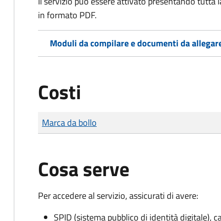
Il servizio può essere attivato presentando tutta
in formato PDF.
Moduli da compilare e documenti da allegar
Costi
Tipo di pagamento
Importo
Marca da bollo
Cosa serve
Per accedere al servizio, assicurati di avere:
SPID (sistema pubblico di identità digitale), ca