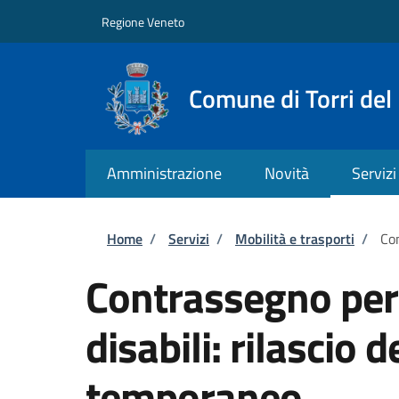
Salta al contenuto principale
Skip to footer content
Regione Veneto
Comune di Torri del
Amministrazione
Novità
Servizi
Briciole di pane
Home
/
Servizi
/
Mobilità e trasporti
/
Con
Contrassegno per v
disabili: rilascio
temporaneo