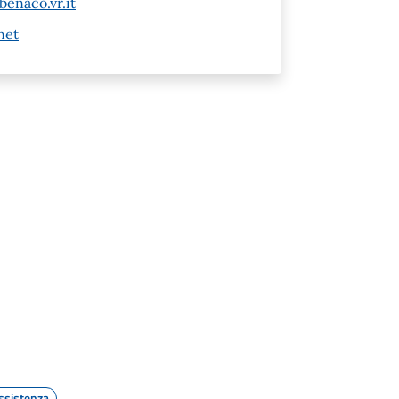
benaco.vr.it
net
ssistenza