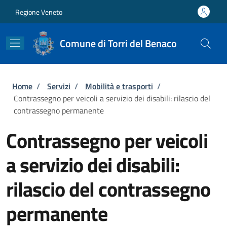
Salta al contenuto principale
Skip to footer content
Regione Veneto
Comune di Torri del Benaco
Briciole di pane
Home
/
Servizi
/
Mobilità e trasporti
/
Contrassegno per veicoli a servizio dei disabili: rilascio del
contrassegno permanente
Contrassegno per veicoli
a servizio dei disabili:
rilascio del contrassegno
permanente