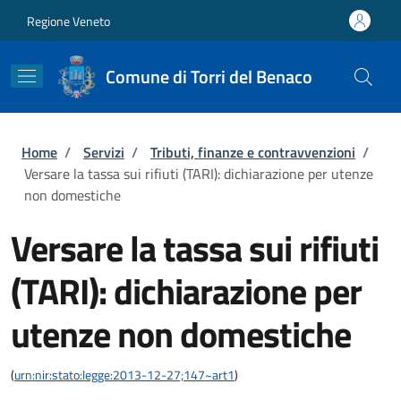
Salta al contenuto principale
Skip to footer content
Regione Veneto
Comune di Torri del Benaco
Briciole di pane
Home
/
Servizi
/
Tributi, finanze e contravvenzioni
/
Versare la tassa sui rifiuti (TARI): dichiarazione per utenze
non domestiche
Versare la tassa sui rifiuti
(TARI): dichiarazione per
utenze non domestiche
(
urn:nir:stato:legge:2013-12-27;147~art1
)