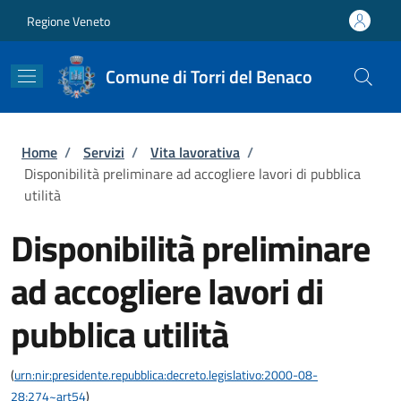
Salta al contenuto principale
Skip to footer content
Regione Veneto
Comune di Torri del Benaco
Briciole di pane
Home
/
Servizi
/
Vita lavorativa
/
Disponibilità preliminare ad accogliere lavori di pubblica
utilità
Disponibilità preliminare
ad accogliere lavori di
pubblica utilità
(
urn:nir:presidente.repubblica:decreto.legislativo:2000-08-
28;274~art54
)