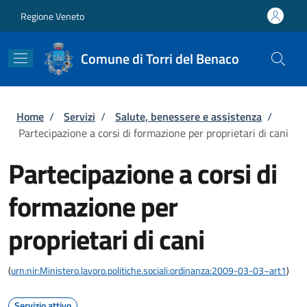
Salta al contenuto principale
Skip to footer content
Regione Veneto
Comune di Torri del Benaco
Briciole di pane
Home
/
Servizi
/
Salute, benessere e assistenza
/
Partecipazione a corsi di formazione per proprietari di cani
Partecipazione a corsi di
formazione per
proprietari di cani
(
urn:nir:Ministero.lavoro.politiche.sociali:ordinanza:2009-03-03~art1
)
Servizio attivo