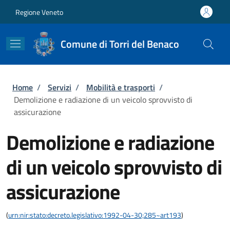
Salta al contenuto principale
Skip to footer content
Regione Veneto
Comune di Torri del Benaco
Briciole di pane
Home
/
Servizi
/
Mobilità e trasporti
/
Demolizione e radiazione di un veicolo sprovvisto di
assicurazione
Demolizione e radiazione
di un veicolo sprovvisto di
assicurazione
(
urn:nir:stato:decreto.legislativo:1992-04-30;285~art193
)