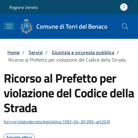
Salta al contenuto principale
Skip to footer content
Regione Veneto
Comune di Torri del Benaco
Briciole di pane
Home
/
Servizi
/
Giustizia e sicurezza pubblica
/
Ricorso al Prefetto per violazione del Codice della Strada
Ricorso al Prefetto per
violazione del Codice della
Strada
(
urn:nir:stato:decreto.legislativo:1992-04-30;285~art203
)
Servizio attivo