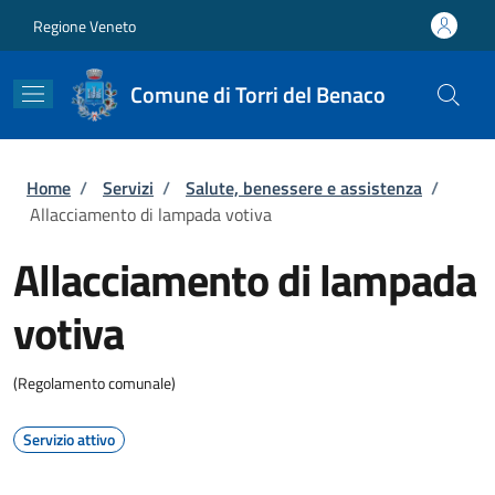
Salta al contenuto principale
Skip to footer content
Regione Veneto
Comune di Torri del Benaco
Briciole di pane
Home
/
Servizi
/
Salute, benessere e assistenza
/
Allacciamento di lampada votiva
Allacciamento di lampada
votiva
(Regolamento comunale)
Servizio attivo