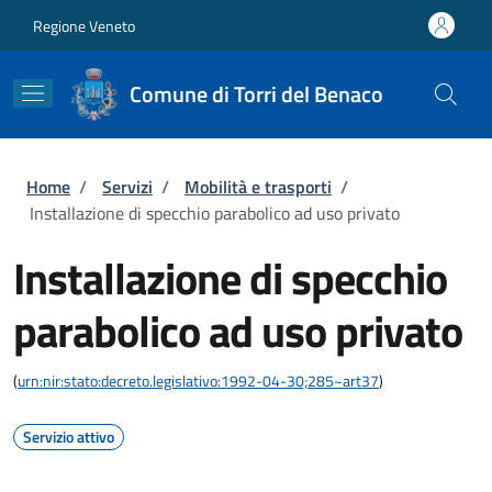
Salta al contenuto principale
Skip to footer content
Regione Veneto
Comune di Torri del Benaco
Briciole di pane
Home
/
Servizi
/
Mobilità e trasporti
/
Installazione di specchio parabolico ad uso privato
Installazione di specchio
parabolico ad uso privato
(
urn:nir:stato:decreto.legislativo:1992-04-30;285~art37
)
Servizio attivo