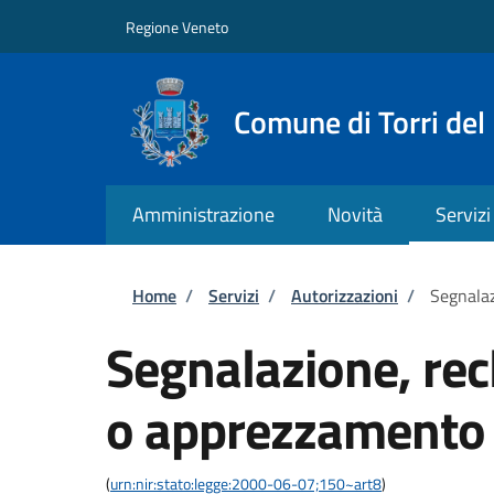
Salta al contenuto principale
Skip to footer content
Regione Veneto
Comune di Torri del
Amministrazione
Novità
Servizi
Briciole di pane
Home
/
Servizi
/
Autorizzazioni
/
Segnala
Segnalazione, re
o apprezzamento
(
urn:nir:stato:legge:2000-06-07;150~art8
)