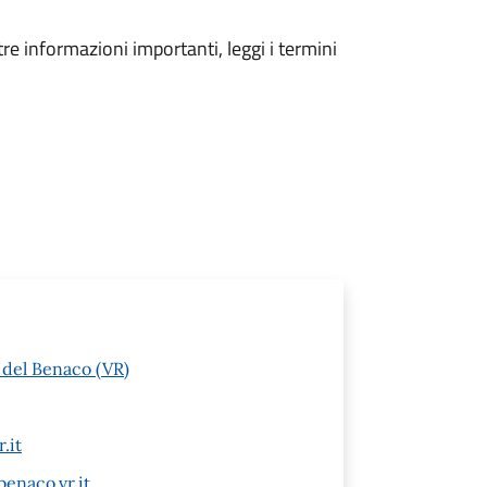
tre informazioni importanti, leggi i termini
i del Benaco (VR)
.it
enaco.vr.it