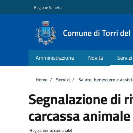
Salta al contenuto principale
Skip to footer content
Regione Veneto
Comune di Torri del
Amministrazione
Novità
Servizi
Briciole di pane
Home
/
Servizi
/
Salute, benessere e assis
Segnalazione di r
carcassa animale
(Regolamento comunale)