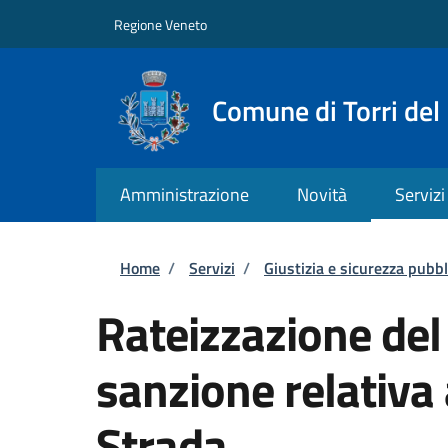
Salta al contenuto principale
Skip to footer content
Regione Veneto
Comune di Torri del
Amministrazione
Novità
Servizi
Briciole di pane
Home
/
Servizi
/
Giustizia e sicurezza pubbl
Rateizzazione de
sanzione relativa 
Strada