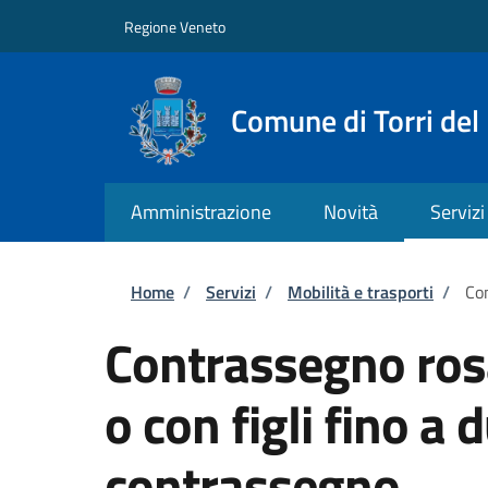
Salta al contenuto principale
Skip to footer content
Regione Veneto
Comune di Torri del
Amministrazione
Novità
Servizi
Briciole di pane
Home
/
Servizi
/
Mobilità e trasporti
/
Con
Contrassegno ros
o con figli fino a 
contrassegno