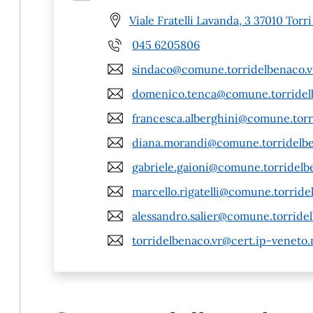
Viale Fratelli Lavanda, 3 37010 Torr
045 6205806
sindaco@comune.torridelbenaco.vr
domenico.tenca@comune.torridelb
francesca.alberghini@comune.torri
diana.morandi@comune.torridelben
gabriele.gaioni@comune.torridelbe
marcello.rigatelli@comune.torridel
alessandro.salier@comune.torridel
torridelbenaco.vr@cert.ip-veneto.