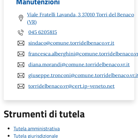
Manutenzioni
Viale Fratelli Lavanda, 3 37010 Torri del Benaco
(VR)
045 6205815
sindaco@comune.torridelbenaco.vr.it
francesca.alberghini@comune.torridelbenaco.vr
diana.morandi@comune.torridelbenaco.vr.it
giuseppe.tronconi@comune.torridelbenaco.vr.i
torridelbenaco.vr@cert.ip-veneto.net
Strumenti di tutela
Tutela amministrativa
Tutela giurisdizionale