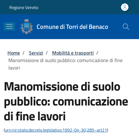
Salta al contenuto principale
Skip to footer content
Regione Veneto
Comune di Torri del Benaco
Briciole di pane
Home
/
Servizi
/
Mobilità e trasporti
/
Manomissione di suolo pubblico: comunicazione di fine
lavori
Manomissione di suolo
pubblico: comunicazione
di fine lavori
(
urn:nir:stato:decreto.legislativo:1992-04-30;285~art21
)