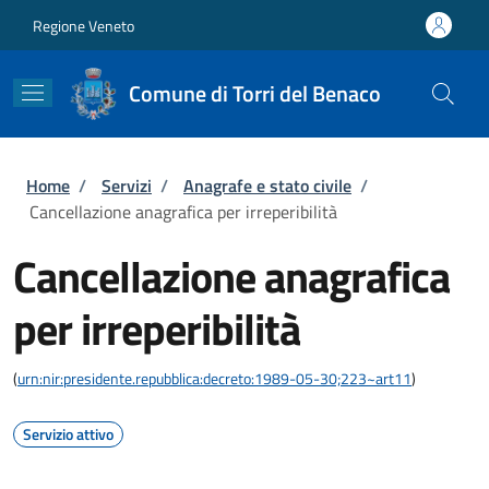
Salta al contenuto principale
Skip to footer content
Regione Veneto
Comune di Torri del Benaco
Briciole di pane
Home
/
Servizi
/
Anagrafe e stato civile
/
Cancellazione anagrafica per irreperibilità
Cancellazione anagrafica
per irreperibilità
(
urn:nir:presidente.repubblica:decreto:1989-05-30;223~art11
)
Servizio attivo