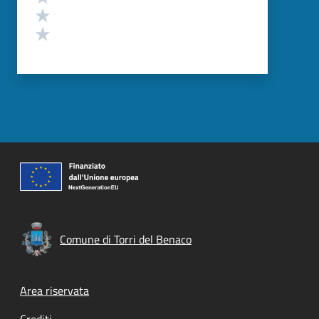
Valuta 2 stelle su 5
Valuta 1 stelle su 5
Comune di Torri del Benaco
Footer menu
Area riservata
Crediti