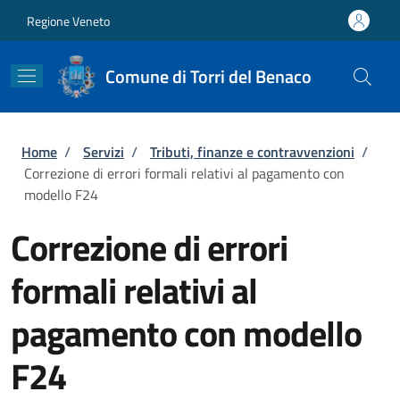
Salta al contenuto principale
Skip to footer content
Regione Veneto
Comune di Torri del Benaco
Briciole di pane
Home
/
Servizi
/
Tributi, finanze e contravvenzioni
/
Correzione di errori formali relativi al pagamento con
modello F24
Correzione di errori
formali relativi al
pagamento con modello
F24