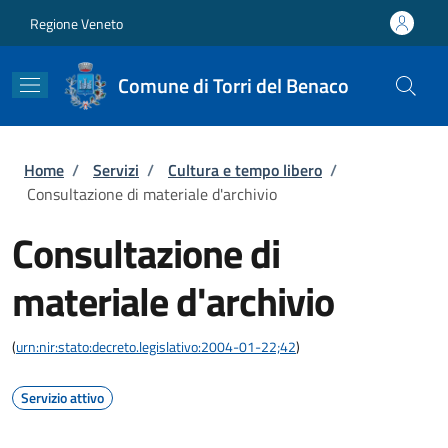
Salta al contenuto principale
Skip to footer content
Regione Veneto
Comune di Torri del Benaco
Briciole di pane
Home
/
Servizi
/
Cultura e tempo libero
/
Consultazione di materiale d'archivio
Consultazione di
materiale d'archivio
(
urn:nir:stato:decreto.legislativo:2004-01-22;42
)
Servizio attivo