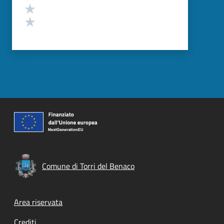
Valuta 2 stelle su 5
Valuta 1 stelle su 5
Comune di Torri del Benaco
Footer menu
Area riservata
Crediti