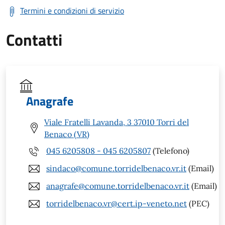
Termini e condizioni di servizio
Contatti
Anagrafe
Viale Fratelli Lavanda, 3 37010 Torri del
Benaco (VR)
045 6205808 - 045 6205807
(Telefono)
sindaco@comune.torridelbenaco.vr.it
(Email)
anagrafe@comune.torridelbenaco.vr.it
(Email)
torridelbenaco.vr@cert.ip-veneto.net
(PEC)