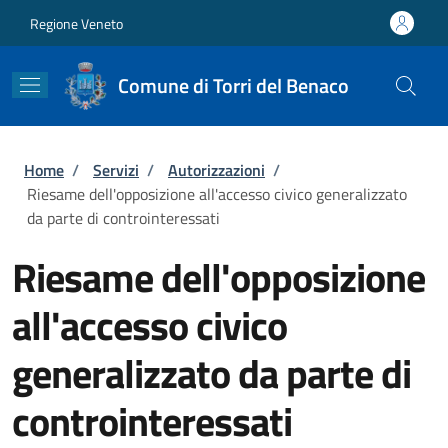
Salta al contenuto principale
Skip to footer content
Regione Veneto
Comune di Torri del Benaco
Briciole di pane
Home
/
Servizi
/
Autorizzazioni
/
Riesame dell'opposizione all'accesso civico generalizzato
da parte di controinteressati
Riesame dell'opposizione
all'accesso civico
generalizzato da parte di
controinteressati