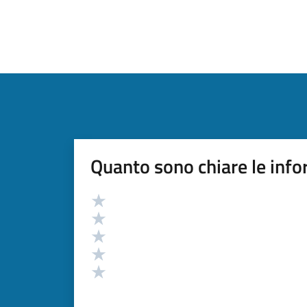
Quanto sono chiare le info
Valutazione
Valuta 5 stelle su 5
Valuta 4 stelle su 5
Valuta 3 stelle su 5
Valuta 2 stelle su 5
Valuta 1 stelle su 5