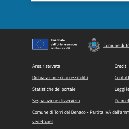
Comune di To
Footer menu
Area riservata
Crediti
Dichiarazione di accessibilità
Contatt
Statistiche del portale
Leggi l
Segnalazione disservizio
Piano d
Comune di Torri del Benaco - Partita IVA dell'am
veneto.net