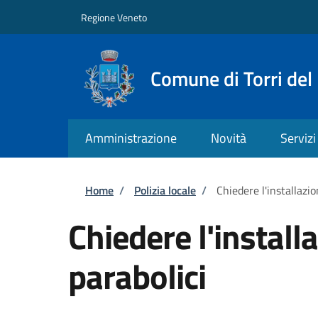
Salta al contenuto principale
Skip to footer content
Regione Veneto
Comune di Torri del
Amministrazione
Novità
Servizi
Briciole di pane
Home
/
Polizia locale
/
Chiedere l'installazio
Chiedere l'install
parabolici