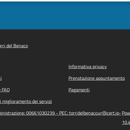
rri del Benaco
Informativa privacy
i
Prenotazione appuntamento
e FAQ
Pagamenti
i miglioramento dei servizi
ministrazione: 00661030239 - PEC: torridelbenaco.vr@cert.ip-
Powe
10.4