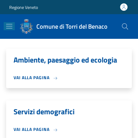
Salta al contenuto principale
Skip to footer content
Regione Veneto
Comune di Torri del Benaco
Ambiente, paesaggio ed ecologia
VAI ALLA PAGINA
Servizi demografici
VAI ALLA PAGINA