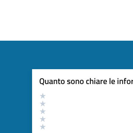
Quanto sono chiare le info
Valutazione
Valuta 5 stelle su 5
Valuta 4 stelle su 5
Valuta 3 stelle su 5
Valuta 2 stelle su 5
Valuta 1 stelle su 5