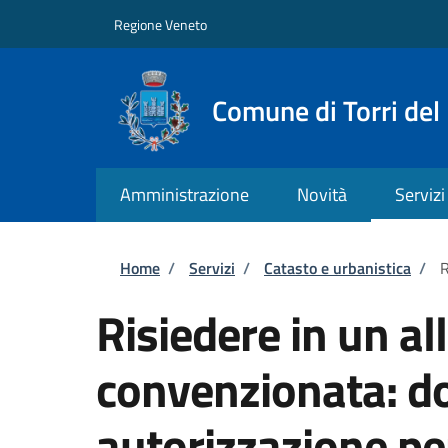
Salta al contenuto principale
Skip to footer content
Regione Veneto
Comune di Torri del
Amministrazione
Novità
Servizi
Briciole di pane
Home
/
Servizi
/
Catasto e urbanistica
/
R
Risiedere in un all
convenzionata: d
autorizzazione pe