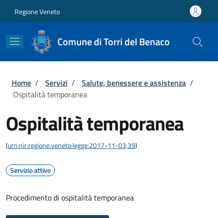
Salta al contenuto principale
Skip to footer content
Regione Veneto
Comune di Torri del Benaco
Briciole di pane
Home
/
Servizi
/
Salute, benessere e assistenza
/
Ospitalità temporanea
Ospitalità temporanea
(
urn:nir:regione.veneto:legge:2017-11-03;39
)
Servizio attivo
Procedimento di ospitalità temporanea