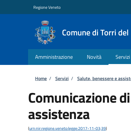
Salta al contenuto principale
Skip to footer content
Regione Veneto
Comune di Torri del
Amministrazione
Novità
Servizi
Briciole di pane
Home
/
Servizi
/
Salute, benessere e assis
Comunicazione di
assistenza
(
urn:nir:regione.veneto:legge:2017-11-03;39
)