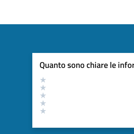
Quanto sono chiare le info
Valutazione
Valuta 5 stelle su 5
Valuta 4 stelle su 5
Valuta 3 stelle su 5
Valuta 2 stelle su 5
Valuta 1 stelle su 5