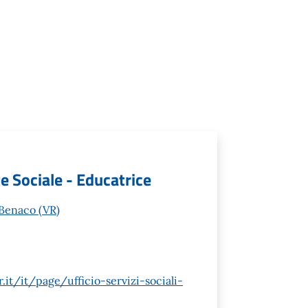
te Sociale - Educatrice
l Benaco (VR)
it/it/page/ufficio-servizi-sociali-