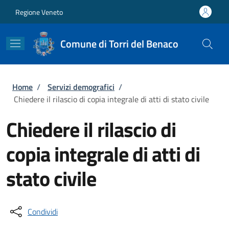
Salta al contenuto principale
Skip to footer content
Regione Veneto
Comune di Torri del Benaco
Briciole di pane
Home
/
Servizi demografici
/
Chiedere il rilascio di copia integrale di atti di stato civile
Chiedere il rilascio di
copia integrale di atti di
stato civile
Condividi